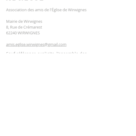
Association des amis de l'Église de Wirwignes
Mairie de Wirwignes
8, Rue de Crémarest
62240 WIRWIGNES
amis.eglise.wirwignes@gmail.com
Sauf référence explicite, l'ensemble des
textes et médias de ce site
relèvent de la Propriété Intellectuelle de
l'Association des amis de
l'Église de Wirwignes.
Notre page Facebook
Notre compte Instagram
LETTRE
D'INFORMATION