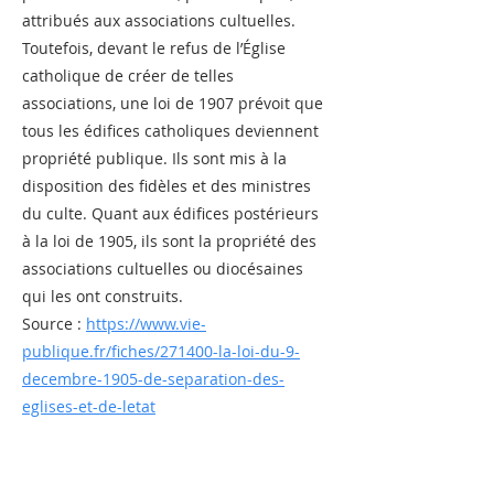
attribués aux associations cultuelles.
Toutefois, devant le refus de l’Église
catholique de créer de telles
associations, une loi de 1907 prévoit que
tous les édifices catholiques deviennent
propriété publique. Ils sont mis à la
disposition des fidèles et des ministres
du culte. Quant aux édifices postérieurs
à la loi de 1905, ils sont la propriété des
associations cultuelles ou diocésaines
qui les ont construits.
Source :
https://www.vie-
publique.fr/fiches/271400-la-loi-du-9-
decembre-1905-de-separation-des-
eglises-et-de-letat
Le Pape a immédiatement condamné la
loi, provoquant la rupture des relations