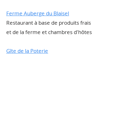
Ferme Auberge du Blaisel
Restaurant à base de produits frais
et de la ferme et chambres d'hôtes
Gîte de la Poterie
Gîte et visite de l'atelier du potier
de Wirwignes
Le Clos de la Rose
​Gîte bien-être qui dispose d'un
espace SPA entièrement privatif