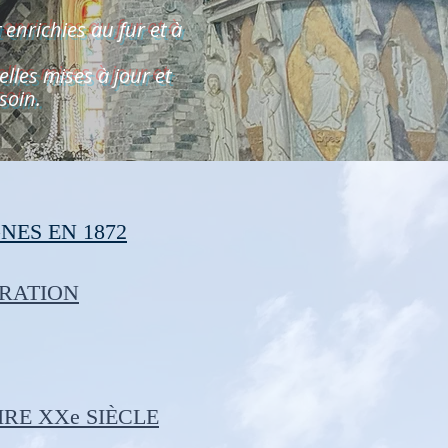
enrichies au fur et à
elles mises à jour et
soin.
NES EN 1872
RATION
IRE XXe SIÈCLE