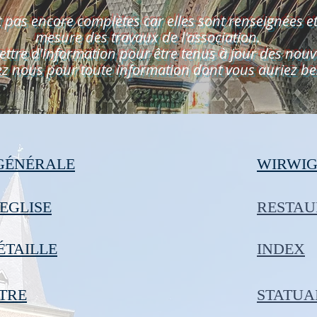
 pas encore complètes car elles sont renseignées et 
mesure des
travaux
de l'association.
lettre d'information pour être tenus à jour des nouv
ez nous pour toute information dont vous auriez be
 GÉNÉRALE
WIRWIG
'EGLISE
RESTAU
ÉTAILLE
INDEX
TRE
STATUA