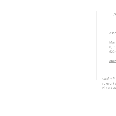
Asso
Mair
8, R
622
amis
Sauf réfé
relèvent 
l'Église 