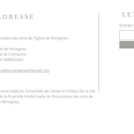
LE
ADRESSE
Entrez 
ciation des amis de l'Église de Wirwignes
ie de Wirwignes
ue de Crémarest
40 WIRWIGNES
.eglise.wirwignes@gmail.com
rence explicite, l'ensemble des textes et médias de ce site
de la Propriété Intellectuelle de l'Association des amis de
de Wirwignes.