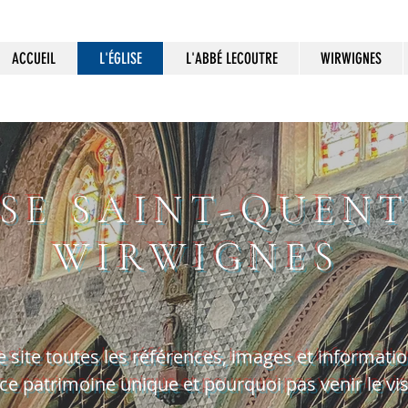
ACCUEIL
L'ÉGLISE
L'ABBÉ LECOUTRE
WIRWIGNES
ISE SAINT-QUENT
WIRWIGNES
e site toutes les références, images et informati
e patrimoine unique et pourquoi pas venir le visi