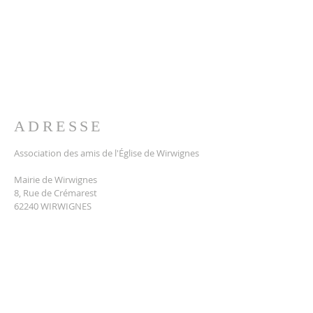
ADRESSE
Association des amis de l'Église de Wirwignes
Mairie de Wirwignes
8, Rue de Crémarest
62240 WIRWIGNES
amis.eglise.wirwignes@gmail.com
Sauf référence explicite, l'ensemble des
textes et médias de ce site
relèvent de la Propriété Intellectuelle de
l'Association des amis de
l'Église de Wirwignes.